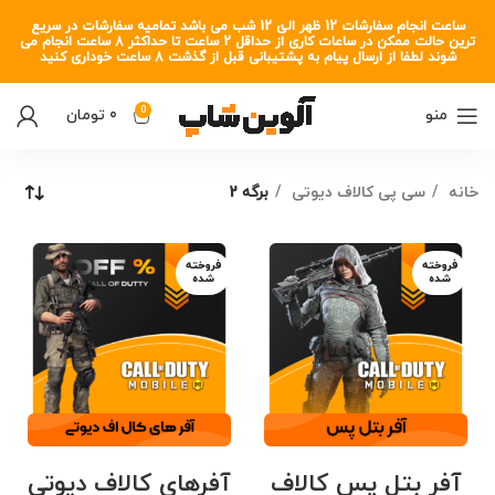
ساعت انجام سفارشات 12 ظهر الئ 12 شب می باشد تمامیه سفارشات در سریع
ترین حالت ممکن در ساعات کاری از حداقل 2 ساعت تا حداکثر 8 ساعت انجام می
شوند لطفا از ارسال پیام به پشتیبانی قبل از گذشت 8 ساعت خوداری کنید
0
منو
0
تومان
خانه
سی پی کالاف دیوتی
برگه 2
فروخته
فروخته
شده
شده
آفر بتل پس کالاف
آفرهای کالاف دیوتی